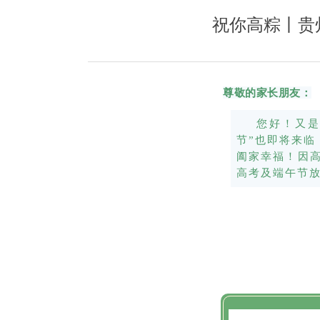
祝你高粽丨贵州
尊敬的家长朋友：
您好！
又是
节”也即将来
阖家幸福！
因
高考及端午节