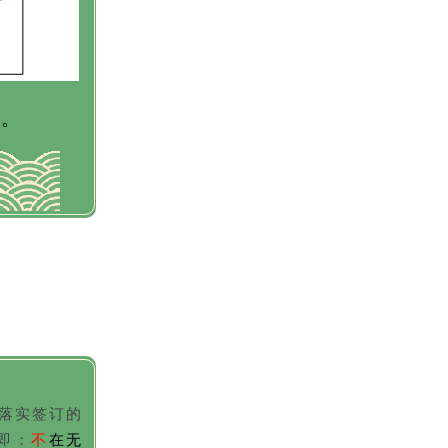
间。
落实签订的
”即：
不
在无