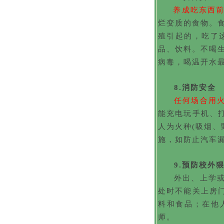
养成吃东西前
烂变质的食物。
殖引起的，吃了
品、饮料。不喝
病毒，喝温开水
8.消防安全
任何
场合
用
能充电玩手机、
人为火种(吸烟、
施，如防止汽车
9.
预防校外
外出、上学
处时不能关上房
料和食品；在他
师。