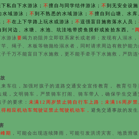
领下私自下水游泳；
不
擅自与同学结伴游泳；
不
到无安全设施
的水域游泳；
不
到不熟悉的水域游泳；
不
擅自到山塘、水库
水；
不
在上下学路上玩水或游泳；
不
逞强盲目施救落水人员；
自到河边、水塘、水池、坑洼地带捞鱼摸虾或捡拾东西。
“
下水游泳
要
竭力劝阻并立即联系家长或老师；发现有人溺水，
竹竿、绳子、木板等物抛给溺水者，同时请求周边有救护能力
孩子千万不能盲目下水施救，更不能手牵手下水施救，严防连
事故
人来车往，
加强对孩子的道路交通安全宣传教育， 教育引导
法规，文明骑车，严禁骑车打闹、骑车带人，确保学生交通
孩子的要求：
未满12周岁禁止骑自行车上路；未满16周岁
取得相应机动车驾驶证禁止驾驶机动车，
避免交通事故的发生
害
高峰期
，可能会出现连续降雨，可能引发洪涝灾害、地质滑坡