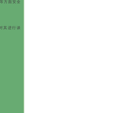
等方面安全
对其进行谈
性
不
会
，