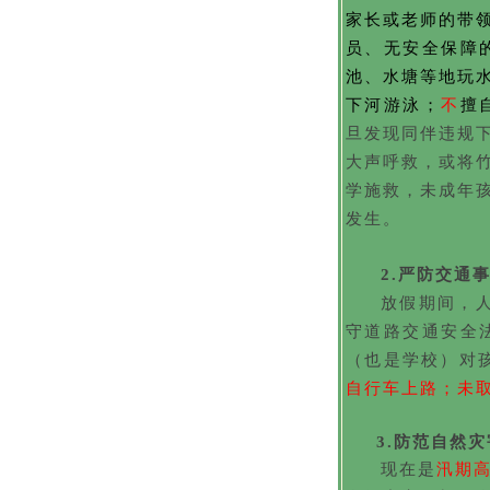
家长或老师的带
员、无安全保障
池、水塘等地玩
下河游泳；
不
擅
旦发现同伴违规
大声呼救，或将
学施救，未成年
发生。
2.严防交通
放假期间，
守道路交通安全
（也是学校）对
自行车上路；未
3.
防范自然灾
现在是
汛期