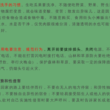
洗手的习惯
。生吃瓜果要洗净。不随便吃野菜、野果、野生
食物腐烂变质，就会味道变酸、变苦；散发出异味儿，这是因
这些食物会造成食物中毒。不随意购买、食用街头小摊贩出
生水。水是否干净，仅凭肉眼很难分清，清澈透明的水也可能
最好。
火用电要注意
，规范行为
，离开前要拔掉插头、关闭
电源。
打电话。不能在打雷闪电时接打电话。山林和草原防火要杜
野炊、举行火晚会) ，保护森林和草原。要采取一定的保障
漏气，扔烟头引起火灾。
猥亵和性侵害
或回家的路上要结伴而行，不要在无人的地方停留；和异性
门，不要独自去异性的宿舍；不要轻易接受陌生人或他人的
人欲对自己实施性侵害时要大声呼叫，要及时告诉家长或