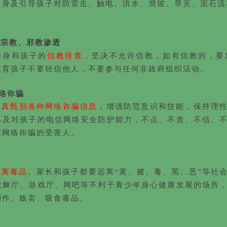
自身及引导孩子对防雷击、触电、洪水、滑坡、旱灾、泥石流
范宗教、邪教渗透
自身和孩子的
信教排查
，坚决不允许信教，如有信教的，要
教育孩子不要轻信他人，不要参与任何非政府组织活动。
络诈骗
认真甄别各种网络诈骗信息
，增强防范意识和技能，保持理
己及对孩子的电信网络安全防护能力，不点、不贪、不信、
信网络诈骗的受害人。
远离毒品
。家长和孩子都要远离“黄、赌、毒、黑、恶”等社
歌舞厅、游戏厅、网吧等不利于青少年身心健康发展的场所
制作、贩卖、吸食毒品。