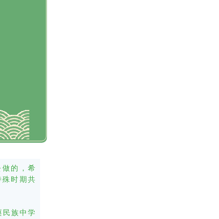
，
理
向
健
去做的，希
特殊时期共
谟民族中学