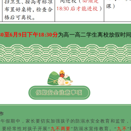
30至6月9日下午18:30分
为高一高二学生离校放假时
假期安全注意事项
作
端午假期中，家长要切实加强孩子的防溺水安全教育和监管，
。
要
经常性对孩子开展
“
九不两要
”
防溺水宣传教育。“
九不