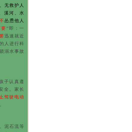
、无救护人
、溪河、水
不
怂恿他人
两要
”即：一
要
迅速就近
的人进行科
锁溺水事故
孩子认真遵
安全。家长
禁止驾驶电动
。
、泥石流等