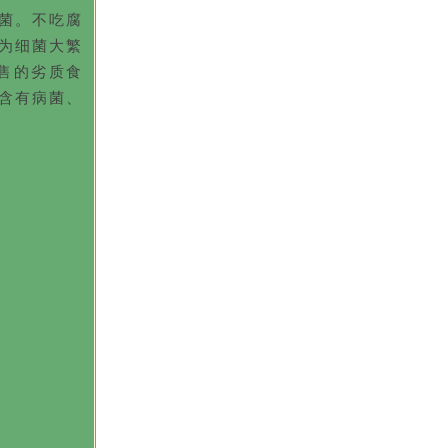
菌。不吃腐
为细菌大繁
售的劣质食
含有病菌、
不
绝
措
独
饮
老