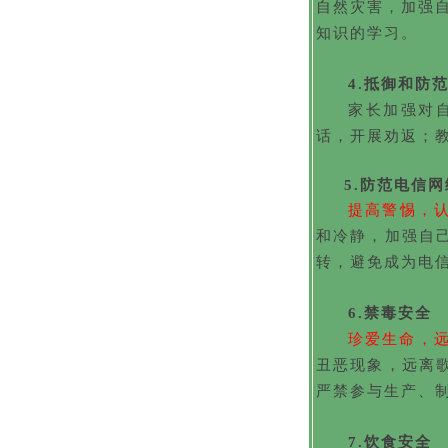
自然灾害，加强
知识的学习。
4.
抵御和防
家长加强对
话，开展劝返；
5.
防范电信网
提高警惕，
和冷静，加强自
转，避免成为电
6.
禁毒安全
珍爱生命，
丑恶现象，远离
严禁参与生产、
7.
饮食安全