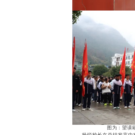
图为：望谟
杨锐校长在总结发言中