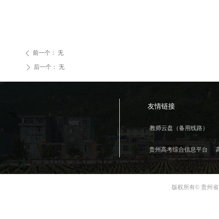
前一个：
无
ꄴ
后一个：
无
ꄲ
友情链接
"));
教师云盘（备用线路）
贵州高考综合信息平台
版权所有© 贵州