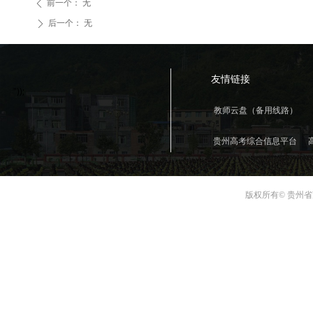
前一个：
无
ꄴ
后一个：
无
ꄲ
友情链接
"));
教师云盘（备用线路）
贵州高考综合信息平台
版权所有© 贵州